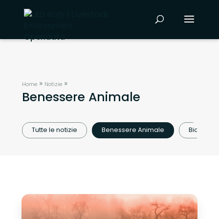
»
»
Home
Notizie
Benessere Animale
Tutte le notizie
Benessere Animale
Biodivers