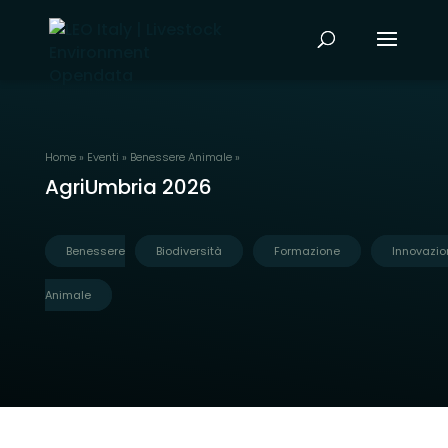
Home
»
Eventi
»
Benessere Animale
»
AgriUmbria 2026
Benessere
Biodiversità
Formazione
Innovazio
Animale