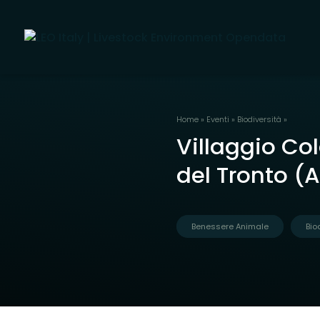
Home
»
Eventi
»
Biodiversità
»
Villaggio Col
del Tronto (
Benessere Animale
Bio