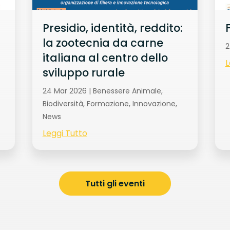
Presidio, identità, reddito:
la zootecnia da carne
2
italiana al centro dello
L
sviluppo rurale
24 Mar 2026
|
Benessere Animale
,
Biodiversità
,
Formazione
,
Innovazione
,
News
Leggi Tutto
Tutti gli eventi