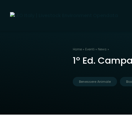
Home
»
Eventi
»
News
»
1° Ed. Campa
Benessere Animale
Bio