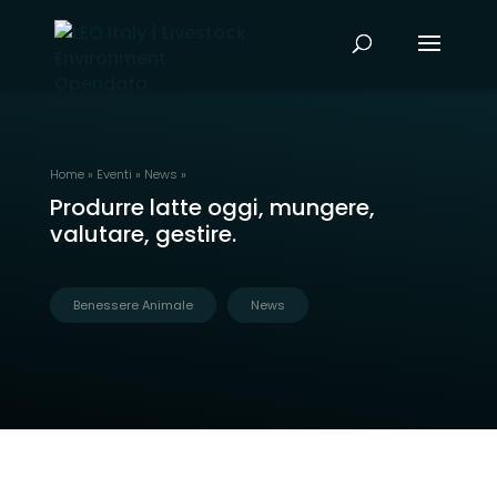
Home
»
Eventi
»
News
»
Produrre latte oggi, mungere,
valutare, gestire.
Benessere Animale
News