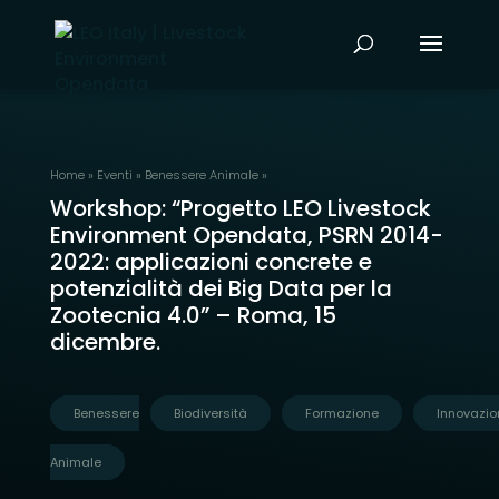
Home
»
Eventi
»
Benessere Animale
»
Workshop: “Progetto LEO Livestock
Environment Opendata, PSRN 2014-
2022: applicazioni concrete e
potenzialità dei Big Data per la
Zootecnia 4.0” – Roma, 15
dicembre.
Benessere
Biodiversità
Formazione
Innovazio
Animale