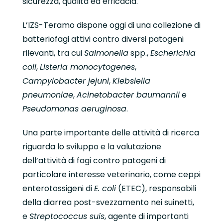
sicurezza, qualità ed efficacia.
L’IZS-Teramo dispone oggi di una collezione di
batteriofagi attivi contro diversi patogeni
rilevanti, tra cui
Salmonella
spp.,
Escherichia
coli
,
Listeria monocytogenes
,
Campylobacter jejuni
,
Klebsiella
pneumoniae
,
Acinetobacter baumannii
e
Pseudomonas aeruginosa
.
Una parte importante delle attività di ricerca
riguarda lo sviluppo e la valutazione
dell’attività di fagi contro patogeni di
particolare interesse veterinario, come ceppi
enterotossigeni di
E. coli
(ETEC), responsabili
della diarrea post-svezzamento nei suinetti,
e
Streptococcus suis
, agente di importanti