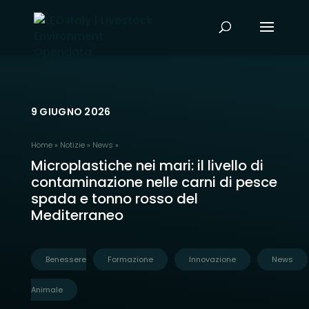
9 GIUGNO 2026
Home
»
Notizie
»
News
»
Microplastiche nei mari: il livello di
contaminazione nelle carni di pesce
spada e tonno rosso del
Mediterraneo
Benessere
Formazione
Innovazione
News
Animale