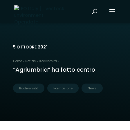
5 OTTOBRE 2021
Home
»
Notizie
»
Biodiversità
»
“Agriumbria” ha fatto centro
Biodiversità
Formazione
News