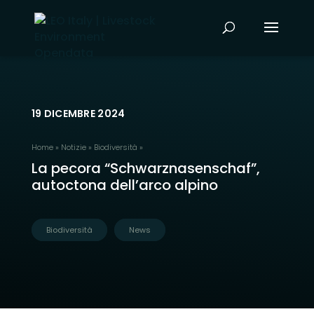
19 DICEMBRE 2024
Home
»
Notizie
»
Biodiversità
»
La pecora “Schwarznasenschaf”,
autoctona dell’arco alpino
Biodiversità
News