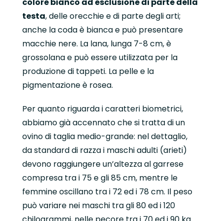
colore bianco ad esclusione di parte della
testa
, delle orecchie e di parte degli arti;
anche la coda è bianca e può presentare
macchie nere. La lana, lunga 7-8 cm, è
grossolana e può essere utilizzata per la
produzione di tappeti. La pelle e la
pigmentazione è rosea.
Per quanto riguarda i caratteri biometrici,
abbiamo già accennato che si tratta di un
ovino di taglia medio-grande: nel dettaglio,
da standard di razza i maschi adulti (arieti)
devono raggiungere un’altezza al garrese
compresa tra i 75 e gli 85 cm, mentre le
femmine oscillano tra i 72 ed i 78 cm. Il peso
può variare nei maschi tra gli 80 ed i 120
chilogrammi, nelle pecore tra i 70 ed i 90 kg.