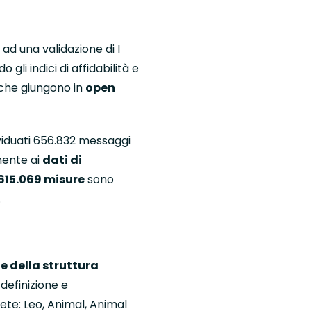
ad una validazione di I
 gli indici di affidabilità e
i che giungono in
open
viduati 656.832 messaggi
mente ai
dati di
.615.069 misure
sono
.
 della struttura
 definizione e
ete: Leo, Animal, Animal