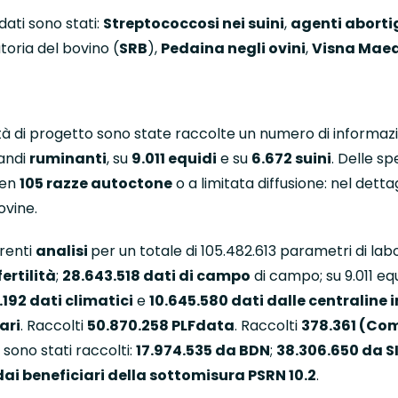
dati sono stati:
Streptococcosi nei suini
,
agenti abortig
toria del bovino (
SRB
),
Pedaina negli ovini
,
Visna Maed
tà di progetto sono state raccolte un numero di informazi
randi
ruminanti
, su
9.011 equidi
e su
6.672 suini
. Delle s
ben
105 razze autoctone
o a limitata diffusione: nel detta
ovine.
renti
analisi
per un totale di 105.482.613 parametri di lab
fertilità
;
28.643.518 dati di campo
di campo; su 9.011 eq
.192 dati climatici
e
10.645.580 dati dalle centraline 
ari
. Raccolti
50.870.258 PLFdata
. Raccolti
378.361 (Co
sono stati raccolti:
17.974.535 da BDN
;
38.306.650 da S
dai beneficiari della sottomisura PSRN 10.2
.