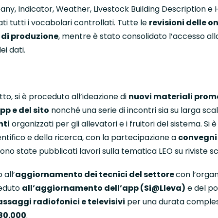
pany, Indicator, Weather, Livestock Building Description 
ti tutti i vocabolari controllati. Tutte le
revisioni delle o
 di produzione
, mentre
è stato consolidato l’accesso all
ei dati
.
tto, si è proceduto all’ideazione di
nuovi materiali prom
p e del sito
nonché una serie di incontri sia su larga scala
nti
organizzati per gli allevatori e i fruitori del sistema. Si è
ntifico e della ricerca, con la partecipazione a
convegni 
 sono state pubblicati lavori sulla tematica LEO su riviste sc
 all’
aggiornamento dei tecnici del settore
con l’organ
oceduto
all’aggiornamento dell’app (Si@Lleva)
e del p
assaggi radiofonici e televisivi
per una durata comples
280.000
.