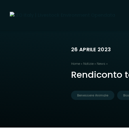
26 APRILE 2023
Home
»
Notizie
»
News
»
Rendiconto t
Benessere Animale
Bio