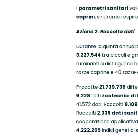
I
parametri sanitari
vali
caprini
, sindrome respira
Azione 2: Raccolta dati
Durante la quinta annuali
3.227.544
tra piccoli e g
ruminanti si distinguono 
razze caprine e 40 razze 
Prodotte
21.739.736
diffe
9.228
dati
zootecnici di 
41.572 dati. Raccolti
9.109
Raccolti
2.335 dati sanit
cooperazione applicativa 
4.222.205
indici genetici