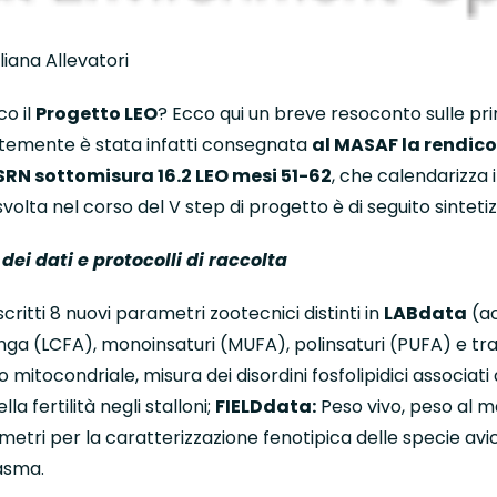
liana Allevatori
co il
Progetto LEO
? Ecco qui un breve resoconto sulle pri
ntemente è stata infatti consegnata
al MASAF la rendic
SRN sottomisura 16.2 LEO mesi 51-62
, che calendarizza 
svolta nel corso del V step di progetto è di seguito sinteti
dei dati e protocolli di raccolta
scritti 8 nuovi parametri zootecnici distinti in
LABdata
(ac
nga (LCFA), monoinsaturi (MUFA), polinsaturi (PUFA) e tr
o mitocondriale, misura dei disordini fosfolipidici associa
la fertilità negli stalloni;
FIELDdata:
Peso vivo, peso al m
metri per la caratterizzazione fenotipica delle specie avic
asma.