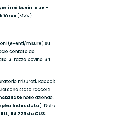
eni nei bovini e ovi-
i Virus
(MVV).
oni (eventi/misure) su
pecie contate dei
glio, 31 razze bovine, 34
oratorio misurati. Raccolti
uidi sono state raccolti
installate
nelle aziende.
mplex Index data
). Dalla
IALL
;
54.725 da CUS
;