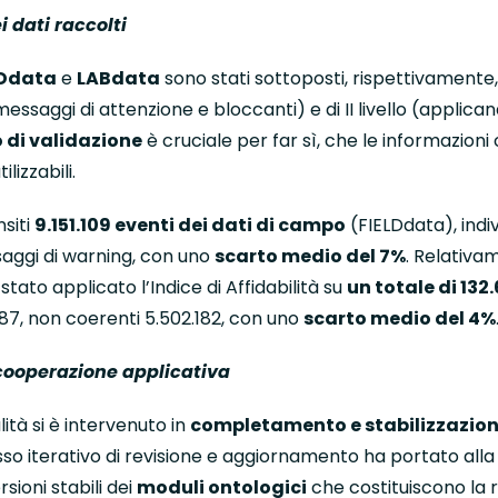
i dati raccolti
LDdata
e
LABdata
sono stati sottoposti, rispettivamente, 
messaggi di attenzione e bloccanti) e di II livello (applicando
 di validazione
è cruciale per far sì, che le informazion
lizzabili.
nsiti
9.151.109 eventi dei dati di campo
(FIELDdata), indi
saggi di warning, con uno
scarto medio del 7%
. Relativa
tato applicato l’Indice di Affidabilità su
un totale di 132
.887, non coerenti 5.502.182, con uno
scarto medio del 4%
cooperazione applicativa
ità si è intervenuto in
completamento e stabilizzazione
esso iterativo di revisione e aggiornamento ha portato alla
sioni stabili dei
moduli ontologici
che costituiscono la r