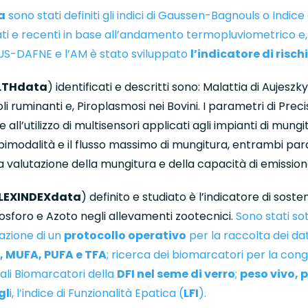
a
sono stati definiti gli indici di Gaussen-Bagnouls o Indice
ssati e recenti in base all’andamento termopluviometrico e
TUS-DAFNE e l’AM è stato sviluppato
l’indicatore di risch
LTHdata
) identificati e descritti sono: Malattia di Aujeszk
li ruminanti e, Piroplasmosi nei Bovini. I parametri di Prec
e all’utilizzo di multisensori applicati agli impianti di mungi
la bimodalità e il flusso massimo di mungitura, entrambi p
a valutazione della mungitura e della capacità di emission
EXINDEXdata
) definito e studiato è l’indicatore di soste
Fosforo e Azoto negli allevamenti zootecnici.
Sono stati so
azione di un
protocollo operativo
per la raccolta dei dati
, MUFA, PUFA e TFA
; ricerca dei biomarcatori per la cong
iali Biomarcatori della
DFI nel seme di verro
;
peso vivo, 
gl
i, l’indice di Funzionalità Epatica (
LFI
).