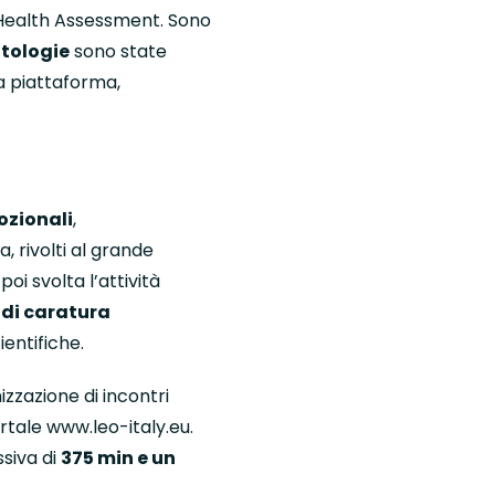
e Health Assessment. Sono
ntologie
sono state
a piattaforma,
ozionali
,
, rivolti al grande
 poi svolta l’attività
di caratura
ientifiche.
izzazione di incontri
ortale
www.leo-italy.eu
.
siva di
375 min e un