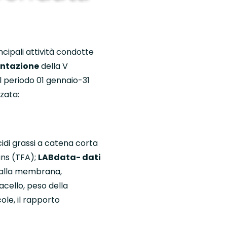
ncipali attività condotte
ontazione
della V
il periodo 01 gennaio-31
zzata:
idi grassi a catena corta
ans (TFA);
LABdata- dati
ti alla membrana,
acello, peso della
ole, il rapporto