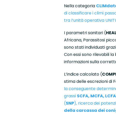
Nella categoria
CLIMdat
di classificare i climi pa
tra l’unità operativa UNI
I parametri sanitari (
HEA
Africana, Parassitosi picco
sono stati individuati grazi
Con essi sono rilevabili 
informazioni sulla corrett
L’indice calcolato (
COMPL
stima delle escrezioni di 
la conseguente determin
grassi
SCFA, MCFA, LCFA
(
SNP
), ricerca dei potenz
della carcassa dei coni