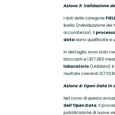
Azione 3:
Validazione de
I dati delle categorie
FIE
livello (individuazione dei 
accuratezza). Il
processo
data
siano qualificate e uti
In dettaglio, sono stati ce
bloccanti e 1.817.283 mes
laboratorio
(LABdata) è s
risultate coerenti 127.112
Azione 4: Open Data in 
Nel corso di questa annual
dell’Open Data
. Il proc
pubblicazione di nuove ver