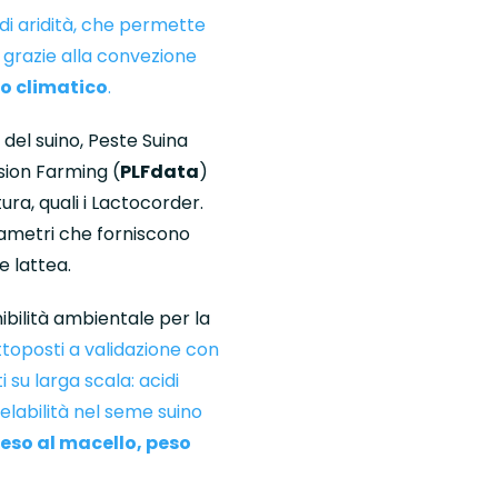
 di aridità, che permette
, grazie alla convezione
io climatico
.
y del suino, Peste Suina
ision Farming (
PLFdata
)
tura, quali i Lactocorder.
arametri che forniscono
e lattea.
nibilità ambientale per la
ttoposti a validazione con
 su larga scala: acidi
elabilità nel seme suino
peso al macello, peso