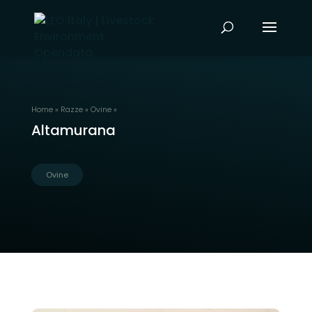
Home
»
Razze
»
Ovine
»
Altamurana
Ovine