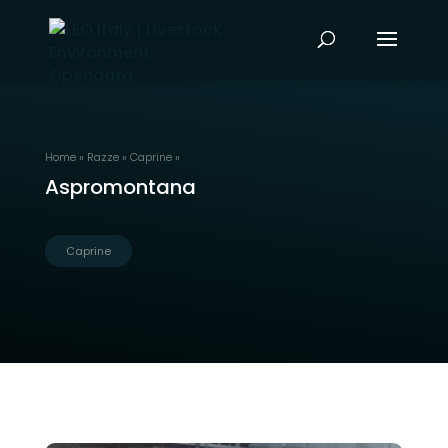
Home
»
Razze
»
Caprine
»
Aspromontana
Caprine