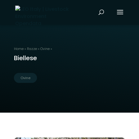
Home
»
Razze
»
Ovine
»
Biellese
Ovine